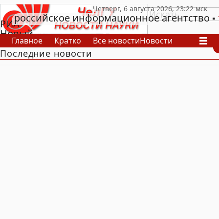
российское информационное агентство
РИА
Новый
Главное
Кратко
Все новости
Новости
День
Последние новости
В России
В мире
Видео
Спецпроекты
Проекты
Архив