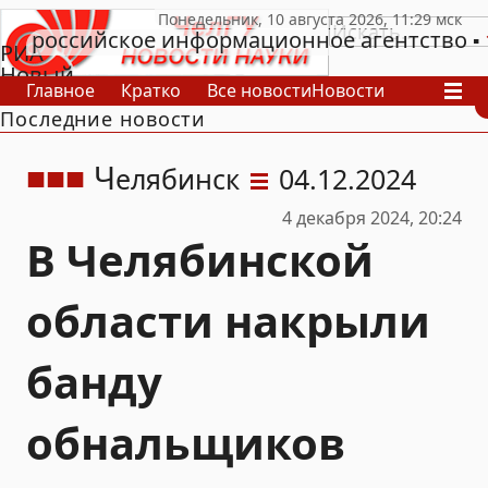
российское информационное агентство
РИА
Новый
Главное
Кратко
Все новости
Новости
День
Последние новости
В России
В мире
Видео
Спецпроекты
Проекты
Архив
Ч
елябинск
04.12.2024
4 декабря 2024, 20:24
В Челябинской
области накрыли
банду
обнальщиков