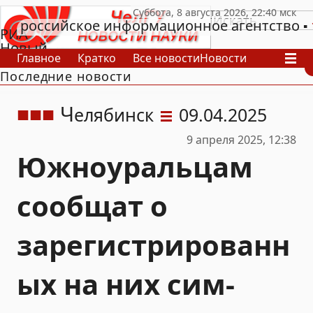
российское информационное агентство
РИА
Новый
Главное
Кратко
Все новости
Новости
День
Последние новости
В России
В мире
Видео
Спецпроекты
Проекты
Архив
Ч
елябинск
09.04.2025
9 апреля 2025, 12:38
Южноуральцам
сообщат о
зарегистрированн
ых на них сим-