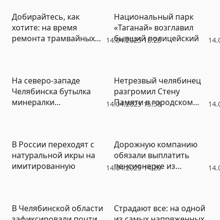
Добирайтесь, как
Национальный парк
хотите: на время
«Таганай» возглавил
ремонта трамвайных
бывший полицейский
14.04.2025 18:28
14.
путей в Челябинске
допмаршруты пускать
не будут
На северо-западе
Нетрезвый челябинец
Челябинска бутылка
разгромил Стену
минералки
Памяти в городском
14.04.2025 15:58
14.
спланировала на
парке
иномарку. Ущерб –
десятки тысяч
В России переходят с
Дорожную компанию
натуральной икры на
обязали выплатить
имитированную
пенсионерке из
14.04.2025 14:20
14.
Магнитогорска
четверть миллиона за
лед на тротуаре
В Челябинской области
Страдают все: на одной
зафиксировали почти
из самых напряженных