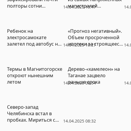
полторы сотни
магистралей
14.04.2025 13:47
14.
ландшафтных пожаров
Челябинска отменили
выделенки
Ребенок на
«Прогноз негативный».
электросамокате
Объем просроченной
залетел под автобус на
ипотеки за строящееся
14.04.2025 10:27
14.
северо-западе
жилье может удвоиться
Челябинска
Термы в Магнитогорске
Дерево-«хамелеон» на
откроют нынешним
Таганае зацвело
летом
раньше срока
14.04.2025 08:54
14.
Северо-запад
Челябинска встал в
пробках. Мириться с
14.04.2025 08:32
ними придется два года