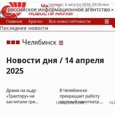
российское информационное агентство
РИА
Новый
Главное
Кратко
Все новости
Новости
День
Последние новости
В России
В мире
Видео
Спецпроекты
Проекты
Архив
Ч
елябинск
Новости дня / 14 апреля
2025
Драма на льду:
В Челябинске
«Трактору» не
прекращает работу
засчитали три
крупный кинотеатр.
14.04.2025 20:08
14.
заброшенных шайбы
Обещают, что
ненадолго