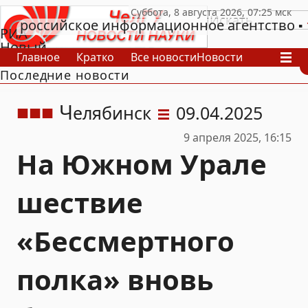
российское информационное агентство
РИА
Новый
Главное
Кратко
Все новости
Новости
День
Последние новости
В России
В мире
Видео
Спецпроекты
Проекты
Архив
Ч
елябинск
09.04.2025
9 апреля 2025, 16:15
На Южном Урале
шествие
«Бессмертного
полка» вновь