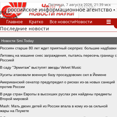
российское информационное агентство
РИА
Новый
Главное
Кратко
Все новости
Новости
День
Последние новости
В России
В мире
Видео
Спецпроекты
Проекты
Архив