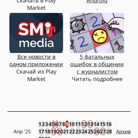
Скачать в Play
Android
Market
.
Все новости в
5 фатальных
одном приложении
ошибок в общении
Скачай из Play
с журналистом
Market
Читать подробнее
1
2
3
4
5
6
7
8
9
10
11
12
13
14
15
16
Апр
'25
17
18
19
20
21
22
23
24
25
26
27
28
Архив