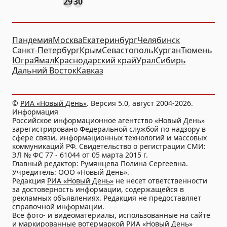
29
30
Пандемия
Москва
Екатеринбург
Челябинск
Санкт-Петербург
Крым
Севастополь
Курган
Тюмень
Югра
Ямал
Краснодарский край
Урал
Сибирь
Дальний Восток
Кавказ
©
РИА «Новый День»
. Версия 5.0, август 2004-2026.
Информация
Российское информационное агентство «Новый День»
зарегистрировано Федеральной службой по надзору в
сфере связи, информационных технологий и массовых
коммуникаций РФ. Свидетельство о регистрации СМИ:
ЭЛ № ФС 77 - 61044 от 05 марта 2015 г.
Главный редактор: Румянцева Полина Сергеевна.
Учредитель: ООО «Новый День».
Редакция
РИА «Новый День»
не несет ответственности
за достоверность информации, содержащейся в
рекламных объявлениях. Редакция не предоставляет
справочной информации.
Все фото- и видеоматериалы, использованные на сайте
и маркированные вотермаркой РИА «Новый День»