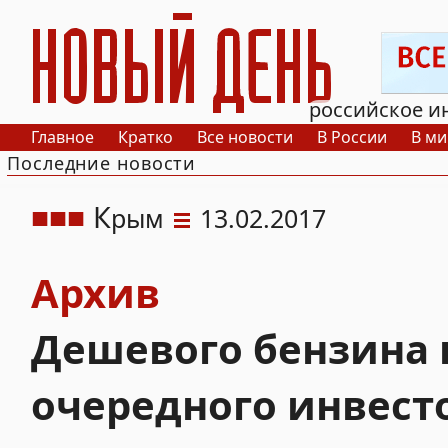
РИА Новый День
российское и
Главное
Кратко
Все новости
В России
В ми
Последние новости
К
рым
13.02.2017
Архив
Дешевого бензина 
очередного инвест