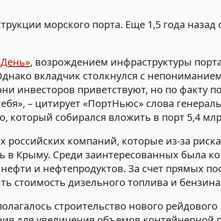
трукции морского порта. Еще 1,5 года назад 
 День»
, возрождением инфраструктуры порт
 Однако вкладчик столкнулся с непонимание
 они инвесторов приветствуют, но по факту п
 себя», – цитирует «ПортНьюс» слова генерал
 который собирался вложить в порт 5,4 млр
х российских компаний, которые из-за риска
ь в Крыму. Среди заинтересованных была к
 нефти и нефтепродуктов. За счет прямых по
ть стоимость дизельного топлива и бензина
полагалось строительство нового рейдового
ния для увеличения объемов контейнерной 