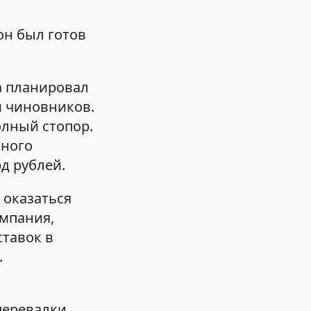
он был готов
а планировал
м чиновников.
олный стопор.
ьного
д рублей.
 оказаться
омпания,
ставок в
.
перевалки,