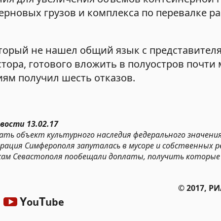
ерновых грузов и комплекса по перевалке р
который не нашел общий язык с представите
тора, готового вложить в полуостров почти
ям получил шесть отказов.
вости 13.02.17
ать объект культурного наследия федерального значения
ация Симферополя запуталась в мусоре и собственных ре
икам Севастополя пообещали доплаты, получить которые
© 2017, Р
Y
T
ou
ube