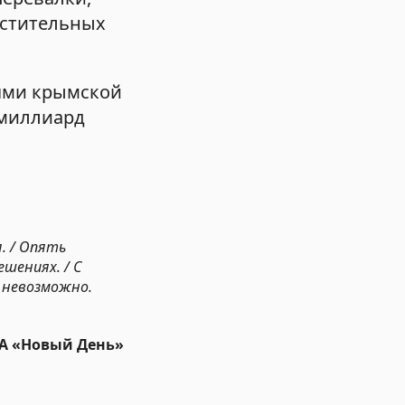
астительных
лями крымской
 миллиард
. / Опять
шениях. / С
 невозможно.
ИА «Новый День»