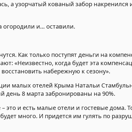
сь, а узорчатый кованый забор накренился 
а огородили и… оставили.
нутся. Как только поступят деньги на компе
ют: «Неизвестно, когда будет эта компенсац
 восстановить набережную к сезону».
ации малых отелей Крыма Натальи Стамбуль
й день 8 марта забронированы на 90%.
 это и есть малые отели и гостевые дома. То
будет много. И придется им гулять по разр