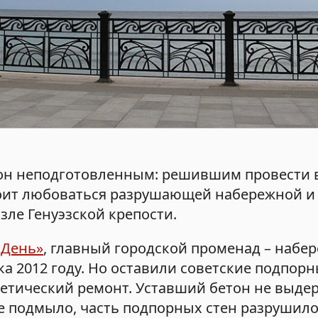
езон неподготовленным: решившим провести 
оит любоваться разрушающей набережной и
ле Генуэзской крепости.
 День»
, главный городской променад – набе
а 2012 году. Но оставили советские подпорн
метический ремонт. Уставший бетон не выде
е подмыло, часть подпорных стен разрушилос