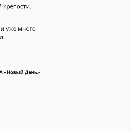
 крепости.
ти уже много
 и
ИА «Новый День»