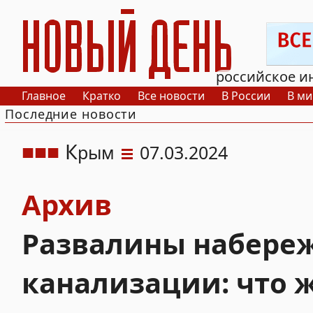
РИА Новый День
российское и
Главное
Кратко
Все новости
В России
В ми
Последние новости
К
рым
07.03.2024
Архив
Развалины набереж
канализации: что 