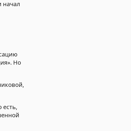
и начал
нсацию
ия». Но
никовой,
 есть,
ушенной