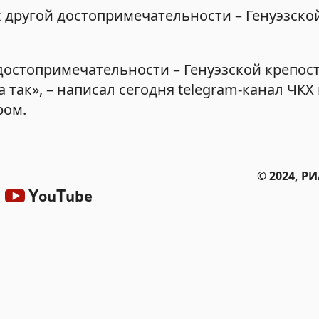
 другой достопримечательности – Генуэзской
 достопримечательности – Генуэзской крепос
 так», – написал сегодня telegram-канал ЧКХ
ром.
© 2024, Р
Y
T
ou
ube