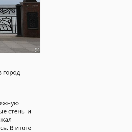
в город
режную
ые стены и
ржал
ь. В итоге