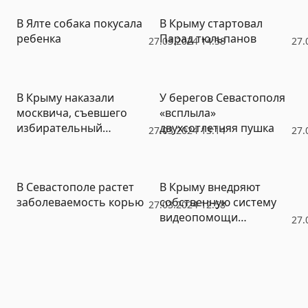
В Ялте собака покусала
В Крыму стартовал
ребенка
Парад тюльпанов
27.03.2024 14:58
27.
В Крыму наказали
У берегов Севастополя
москвича, съевшего
«всплыла»
избирательный
двухсотлетняя пушка
27.03.2024 13:14
27.
бюллетень
В Севастополе растет
В Крыму внедряют
заболеваемость корью
собственную систему
27.03.2024 12:58
видеопомощи
27.
спортивным арбитрам