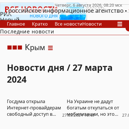
российское информационное агентство
РИА
Новый
Главное
Кратко
Все новости
Новости
День
Последние новости
В России
В мире
Видео
Спецпроекты
Проекты
Архив
К
рым
Новости дня / 27 марта
2024
Госдума открыла
На Украине не дадут
Интернет-провайдерам
богатым откупаться от
свободный доступ в
мобилизации, но это
27.03.2024 16:19
27.
многоквартирные дома
неточно