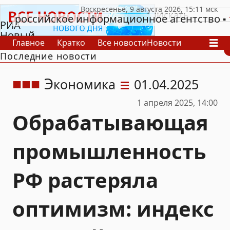
российское информационное агентство
РИА
Новый
Главное
Кратко
Все новости
Новости
День
Последние новости
В России
В мире
Видео
Спецпроекты
Проекты
Архив
Э
кономика
01.04.2025
1 апреля 2025, 14:00
Обрабатывающая
промышленность
РФ растеряла
оптимизм: индекс