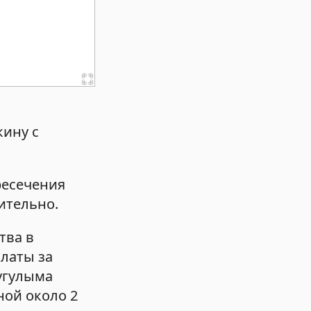
кину с
ресечения
ительно.
тва в
латы за
Тугулыма
ной около 2