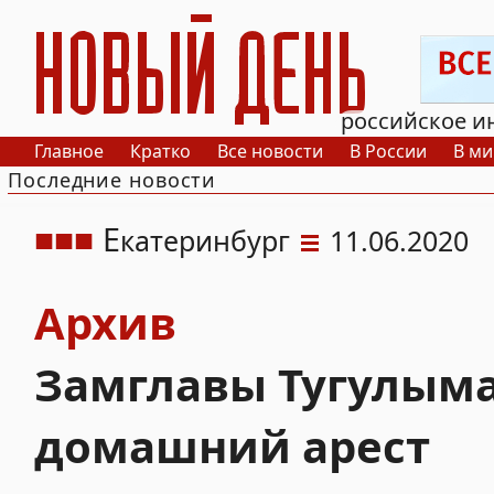
РИА Новый День
российское и
Главное
Кратко
Все новости
В России
В ми
Последние новости
Е
катеринбург
11.06.2020
Архив
Замглавы Тугулыма
домашний арест