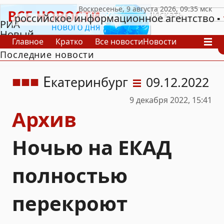
российское информационное агентство
РИА
Новый
Главное
Кратко
Все новости
Новости
День
Последние новости
В России
В мире
Видео
Спецпроекты
Проекты
Архив
Е
катеринбург
09.12.2022
9 декабря 2022, 15:41
Архив
Ночью на ЕКАД
полностью
перекроют