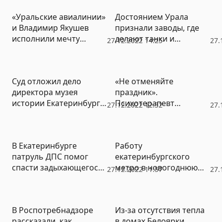
«Уральские авиалинии»
Достоянием Урала
и Владимир Якушев
признали заводы, где
исполнили мечту
делают танки и
27.12.2022 14:25
27.
ребенка (ФОТО)
колокола
Суд отложил дело
«Не отменяйте
директора музея
праздник».
истории Екатеринбурга
Психотерапевт
27.12.2022 12:32
27.
о дискредитации армии
объясняет, почему надо
встретить Новый год
В Екатеринбурге
Работу
патруль ДПС помог
екатеринбургского
спасти задыхающегося
метро в новогоднюю
27.12.2022 11:57
27.
младенца
ночь не продлят
В Роспотребнадзоре
Из-за отсутствия тепла
рассказали, как
в домах Белоярки