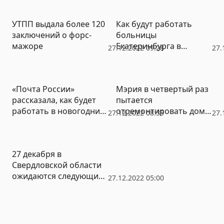
моря на Новый год
УТПП выдала более 120
Как будут работать
заключений о форс-
больницы
мажоре
Екатеринбурга в
27.12.2022 09:28
27.
новогодние праздники
«Почта России»
Мэрия в четвертый раз
рассказала, как будет
пытается
работать в новогодние
отремонтировать дома
27.12.2022 08:35
27.
праздники
в Литквартале
27 декабря в
Свердловской области
ожидаются следующие
27.12.2022 05:00
события