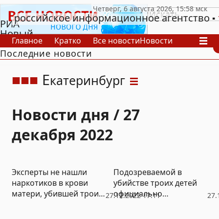
российское информационное агентство
РИА
Новый
Главное
Кратко
Все новости
Новости
День
Последние новости
В России
В мире
Видео
Спецпроекты
Проекты
Архив
Е
катеринбург
Новости дня / 27
декабря 2022
Эксперты не нашли
Подозреваемой в
наркотиков в крови
убийстве троих детей
матери, убившей троих
официально
27.12.2022 17:11
27.
детей
предъявлено
обвинение