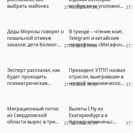
выбрать майонез
возбуждено уголовное
27.12.2022 11:26
27.
дело
Деды Морозы говорят о
В тренде – чтение книг,
повальной отмене
Telegram и китайские
заказов: дети болеют
смартфоны: «Мегафон»
27.12.2022 10:56
27.
ОРВИ
выяснил предпочтения
свердловчан
Эксперт рассказал, как
Президент УТПП назвал
будет проходить
отрасли, выигравшие в
психиатрическая
«новой экономической
27.12.2022 10:42
27.
экспертиза по делу об
реальности»
убийстве троих детей
Миграционный поток
Вылеты I Fly из
из Свердловской
Екатеринбурга в
области вырос в три
Хургаду отменены:
27.12.2022 09:55
27.
раза в 2022 году
туристы остались без