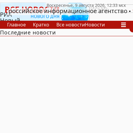
российское информационное агентство
РИА
Новый
Главное
Кратко
Все новости
Новости
День
Последние новости
В России
В мире
Видео
Спецпроекты
Проекты
Архив