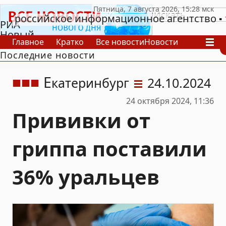
российское информационное агентство
РИА
Новый
Главное
Кратко
Все новости
Новости
День
Последние новости
В России
В мире
Видео
Спецпроекты
Проекты
Архив
Е
катеринбург
24.10.2024
24 октября 2024, 11:36
Прививки от
гриппа поставили
36% уральцев