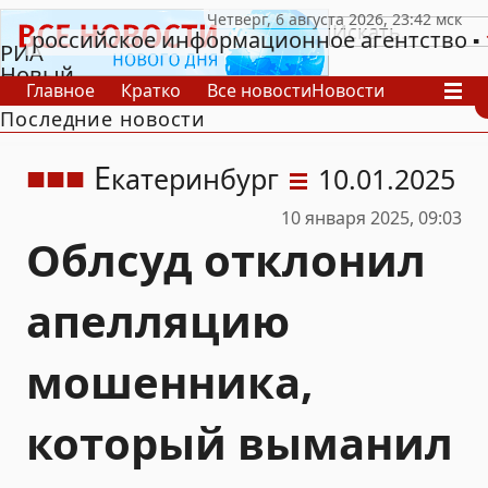
российское информационное агентство
РИА
Новый
Главное
Кратко
Все новости
Новости
День
Последние новости
В России
В мире
Видео
Спецпроекты
Проекты
Архив
Е
катеринбург
10.01.2025
10 января 2025, 09:03
Облсуд отклонил
апелляцию
мошенника,
который выманил