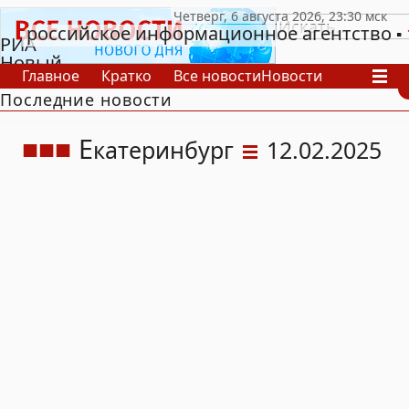
российское информационное агентство
РИА
Новый
Главное
Кратко
Все новости
Новости
День
Последние новости
В России
В мире
Видео
Спецпроекты
Проекты
Архив
Е
катеринбург
12.02.2025