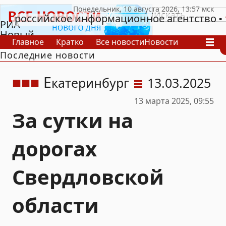
российское информационное агентство
РИА
Новый
Главное
Кратко
Все новости
Новости
День
Последние новости
В России
В мире
Видео
Спецпроекты
Проекты
Архив
Е
катеринбург
13.03.2025
13 марта 2025, 09:55
За сутки на
дорогах
Свердловской
области