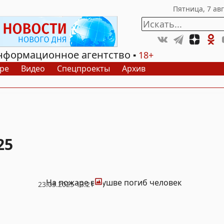
нформационное агентство
18+
ре
Видео
Спецпроекты
Архив
25
Фото
На пожаре в Кушве погиб человек
23.03.2025 13:21