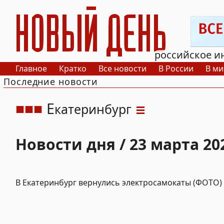
РИА Новый День
российское и
Главное
Кратко
Все новости
В России
В ми
Последние новости
Е
катеринбург
Новости дня / 23 марта 20
В Екатеринбург вернулись электросамокаты (ФОТО)