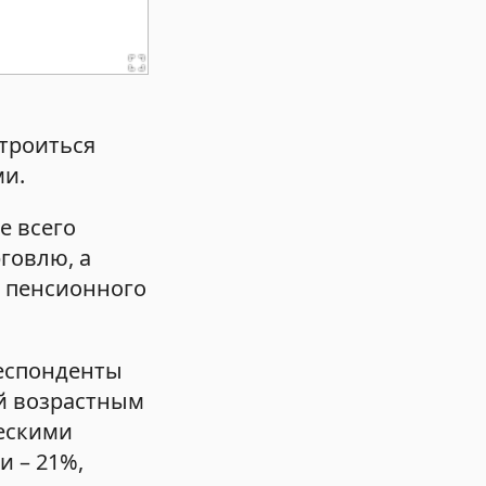
строиться
ми.
е всего
говлю, а
й пенсионного
респонденты
й возрастным
ческими
и – 21%,