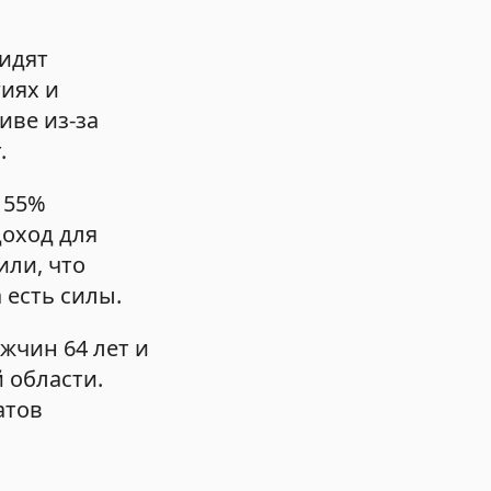
видят
иях и
иве из-за
.
 55%
доход для
или, что
 есть силы.
ужчин 64 лет и
 области.
атов