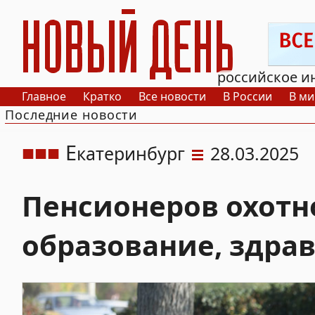
РИА Новый День
российское и
Главное
Кратко
Все новости
В России
В ми
Последние новости
Е
катеринбург
28.03.2025
Пенсионеров охотно
образование, здра