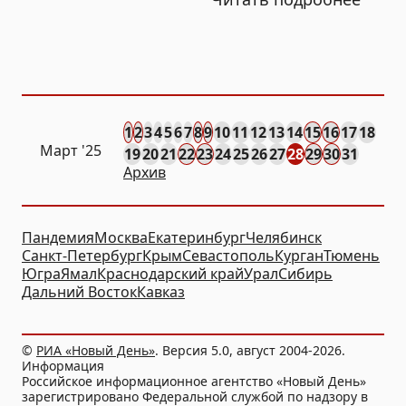
1
2
3
4
5
6
7
8
9
10
11
12
13
14
15
16
17
18
Март '25
19
20
21
22
23
24
25
26
27
28
29
30
31
Архив
Пандемия
Москва
Екатеринбург
Челябинск
Санкт-Петербург
Крым
Севастополь
Курган
Тюмень
Югра
Ямал
Краснодарский край
Урал
Сибирь
Дальний Восток
Кавказ
©
РИА «Новый День»
. Версия 5.0, август 2004-2026.
Информация
Российское информационное агентство «Новый День»
зарегистрировано Федеральной службой по надзору в