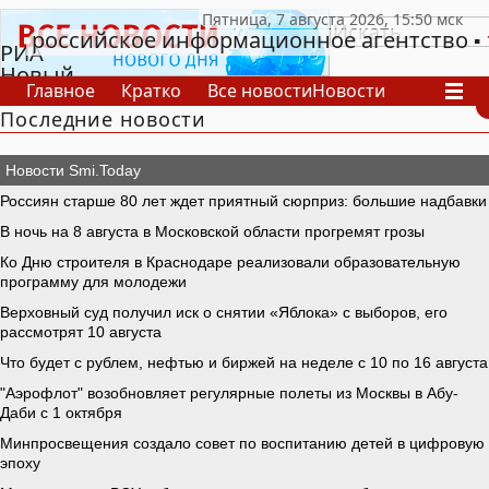
российское информационное агентство
РИА
Новый
Главное
Кратко
Все новости
Новости
День
Последние новости
В России
В мире
Видео
Спецпроекты
Проекты
Архив