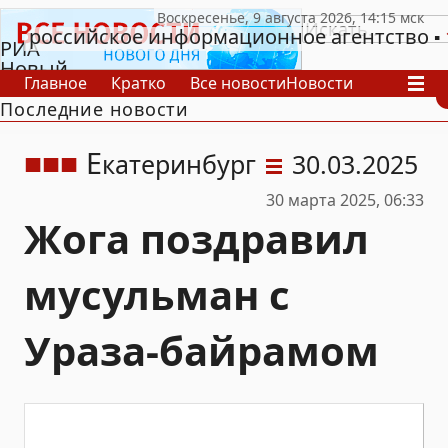
российское информационное агентство
РИА
Новый
Главное
Кратко
Все новости
Новости
День
Последние новости
В России
В мире
Видео
Спецпроекты
Проекты
Архив
Е
катеринбург
30.03.2025
30 марта 2025, 06:33
Жога поздравил
мусульман с
Ураза-байрамом