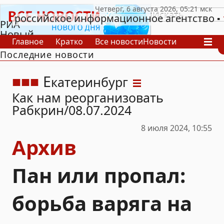
российское информационное агентство
РИА
Новый
Главное
Кратко
Все новости
Новости
День
Последние новости
В России
В мире
Видео
Спецпроекты
Проекты
Архив
Е
катеринбург
Как нам реорганизовать
Рабкрин
08.07.2024
8 июля 2024, 10:55
Архив
Пан или пропал:
борьба варяга на