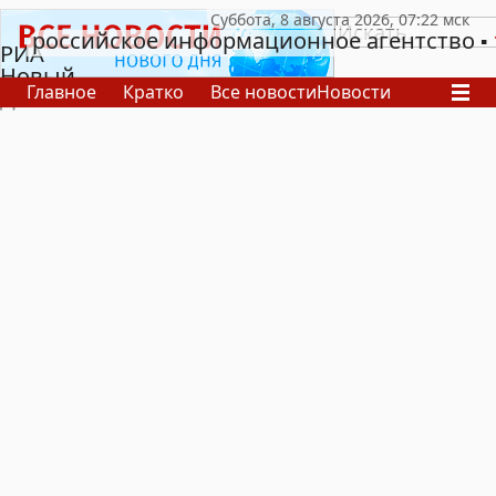
российское информационное агентство
РИА
Новый
Главное
Кратко
Все новости
Новости
День
В России
В мире
Видео
Спецпроекты
Проекты
Архив