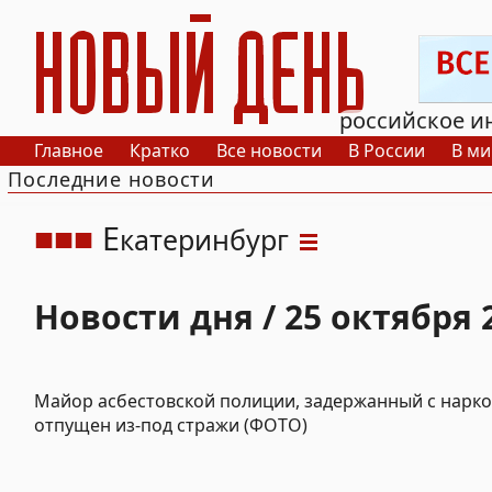
РИА Новый День
российское и
Главное
Кратко
Все новости
В России
В ми
Последние новости
Е
катеринбург
Новости дня / 25 октября 
Майор асбестовской полиции, задержанный с нарко
отпущен из-под стражи (ФОТО)