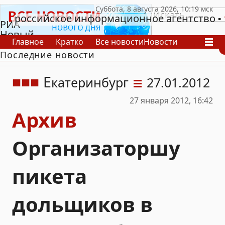
российское информационное агентство
РИА
Новый
Главное
Кратко
Все новости
Новости
День
Последние новости
В России
В мире
Видео
Спецпроекты
Проекты
Архив
Е
катеринбург
27.01.2012
27 января 2012, 16:42
Архив
Организаторшу
пикета
дольщиков в