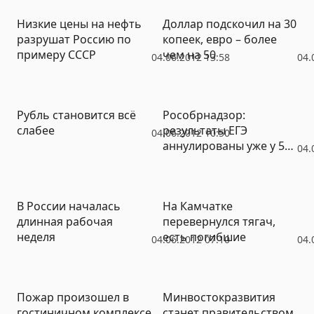
Низкие цены на нефть
Доллар подскочил на 30
разрушат Россию по
копеек, евро – более
примеру СССР
чем на 50
04.06.2012 13:58
04.
Рубль становится всё
Рособрнадзор:
слабее
результаты ЕГЭ
04.06.2012 10:50
аннулированы уже у 57
04.
выпускников
В России началась
На Камчатке
длинная рабочая
перевернулся тягач,
неделя
есть погибшие
04.06.2012 07:10
04.
Пожар произошел в
Минвостокразвития
гостиничном комплексе
станет правительством