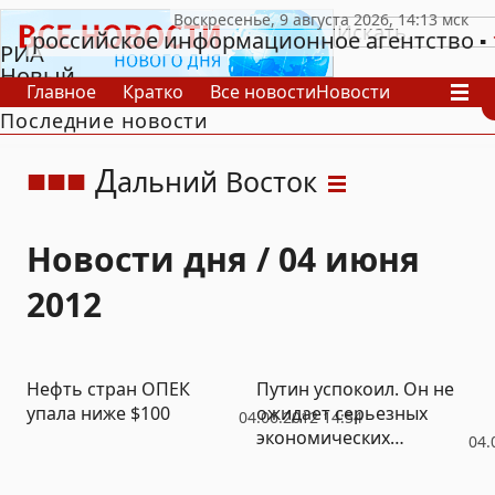
российское информационное агентство
РИА
Новый
Главное
Кратко
Все новости
Новости
День
Последние новости
В России
В мире
Видео
Спецпроекты
Проекты
Архив
Д
альний Восток
Новости дня / 04 июня
2012
Нефть стран ОПЕК
Путин успокоил. Он не
упала ниже $100
ожидает серьезных
04.06.2012 14:54
экономических
04.
потрясений