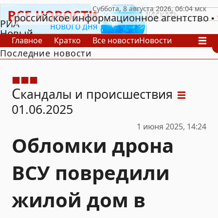
российское информационное агентство
РИА
Новый
Главное
Кратко
Все новости
Новости
День
Последние новости
В России
В мире
Видео
Спецпроекты
Проекты
Архив
С
кандалы и происшествия
01.06.2025
1 июня 2025, 14:24
Обломки дрона
ВСУ повредили
жилой дом в