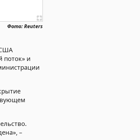
Фото: Reuters
 США
 поток» и
дминистрации
скрытие
ствующем
тельство.
ена», –