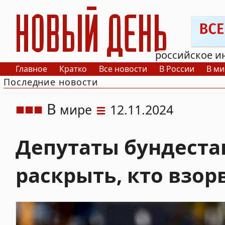
РИА Новый День
российское и
Главное
Кратко
Все новости
В России
В ми
Последние новости
В
мире
12.11.2024
Депутаты бундеста
раскрыть, кто взо