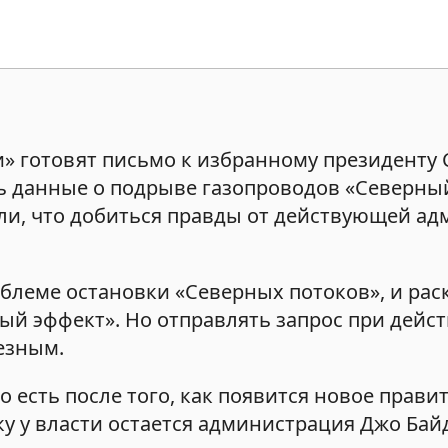
и» готовят письмо к избранному президенту
ь данные о подрыве газопроводов «Северный
или, что добиться правды от действующей а
блеме остановки «Северных потоков», и ра
й эффект». Но отправлять запрос при дей
езным.
о есть после того, как появится новое прави
у у власти остается администрация Джо Байд