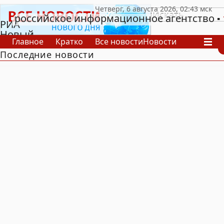
российское информационное агентство
РИА
Новый
Главное
Кратко
Все новости
Новости
День
Последние новости
В России
В мире
Видео
Спецпроекты
Проекты
Архив