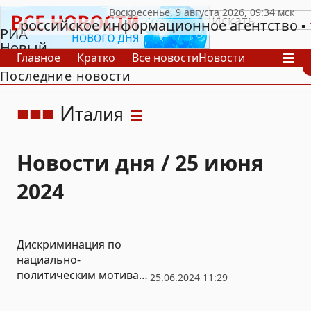
российское информационное агентство
РИА
Новый
Главное
Кратко
Все новости
Новости
День
Последние новости
В России
В мире
Видео
Спецпроекты
Проекты
Архив
И
талия
Новости дня / 25 июня
2024
Дискриминация по
нациально-
политическим мотивам:
25.06.2024 11:29
в Риме начался
судебный процесс об