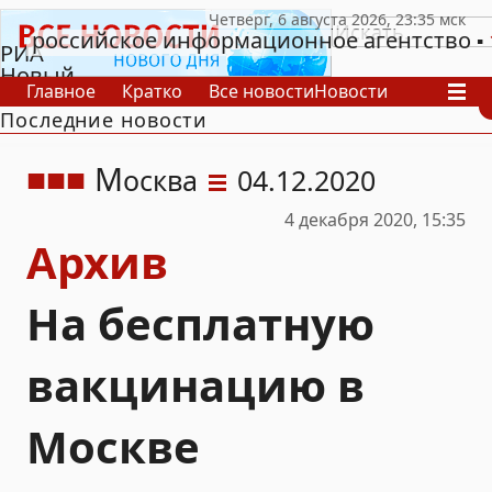
российское информационное агентство
РИА
Новый
Главное
Кратко
Все новости
Новости
День
Последние новости
В России
В мире
Видео
Спецпроекты
Проекты
Архив
М
осква
04.12.2020
4 декабря 2020, 15:35
Архив
На бесплатную
вакцинацию в
Москве