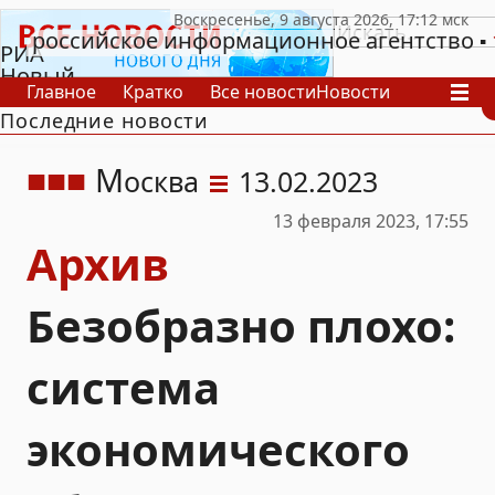
российское информационное агентство
РИА
Новый
Главное
Кратко
Все новости
Новости
День
Последние новости
В России
В мире
Видео
Спецпроекты
Проекты
Архив
М
осква
13.02.2023
13 февраля 2023, 17:55
Архив
Безобразно плохо:
система
экономического