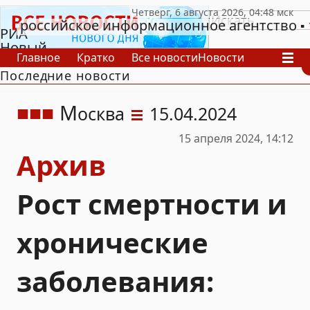
российское информационное агентство
РИА
Новый
Главное
Кратко
Все новости
Новости
День
Последние новости
В России
В мире
Видео
Спецпроекты
Проекты
Архив
М
осква
15.04.2024
15 апреля 2024, 14:12
Архив
Рост смертности и
хронические
заболевания: