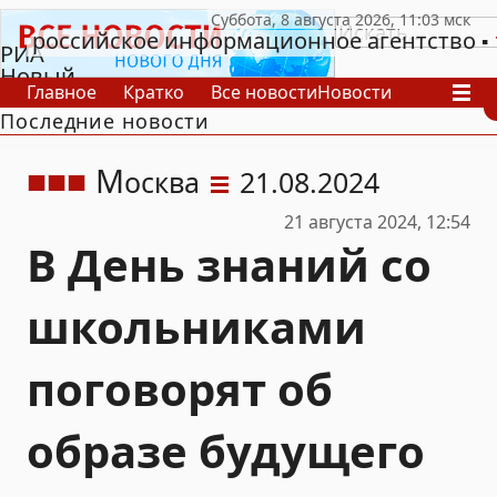
российское информационное агентство
РИА
Новый
Главное
Кратко
Все новости
Новости
День
Последние новости
В России
В мире
Видео
Спецпроекты
Проекты
Архив
М
осква
21.08.2024
21 августа 2024, 12:54
В День знаний со
школьниками
поговорят об
образе будущего