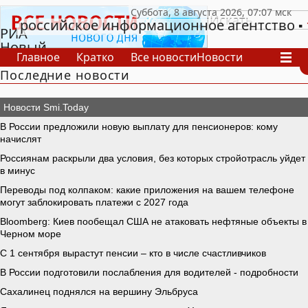
российское информационное агентство
РИА
Новый
Главное
Кратко
Все новости
Новости
День
Последние новости
В России
В мире
Видео
Спецпроекты
Проекты
Архив