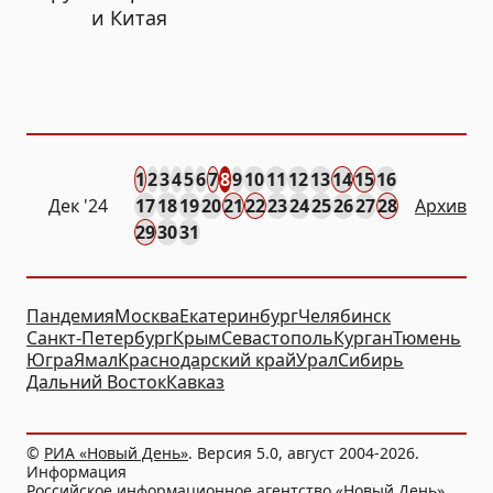
и Китая
1
2
3
4
5
6
7
8
9
10
11
12
13
14
15
16
Дек
'24
17
18
19
20
21
22
23
24
25
26
27
28
Архив
29
30
31
Пандемия
Москва
Екатеринбург
Челябинск
Санкт-Петербург
Крым
Севастополь
Курган
Тюмень
Югра
Ямал
Краснодарский край
Урал
Сибирь
Дальний Восток
Кавказ
©
РИА «Новый День»
. Версия 5.0, август 2004-2026.
Информация
Российское информационное агентство «Новый День»