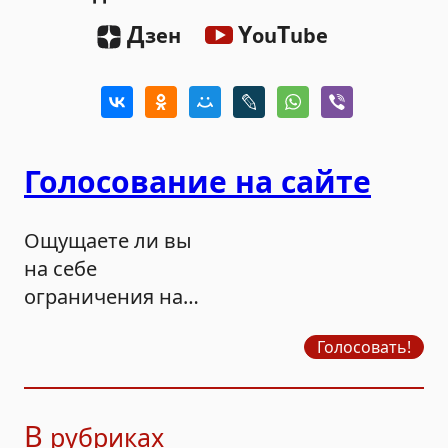
Д
Y
T
зен
ou
ube
Голосование на сайте
Ощущаете ли вы
на себе
ограничения на
продажу бензина?
Голосовать!
В
рубриках