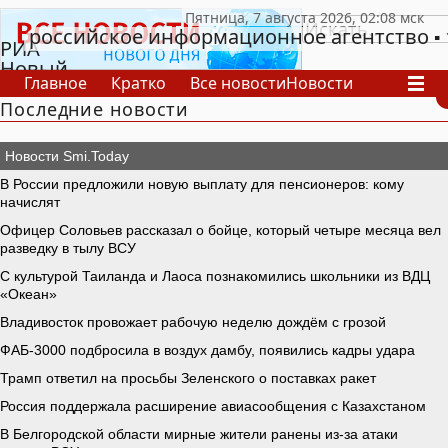
российское информационное агентство
РИА
Новый
Главное
Кратко
Все новости
Новости
День
Последние новости
В России
В мире
Видео
Спецпроекты
Проекты
Архив