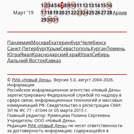
1
2
3
4
5
6
7
8
9
10
11
12
13
14
15
16
Март '19
17
18
19
20
21
22
23
24
25
26
27
28
Архив
29
30
31
Пандемия
Москва
Екатеринбург
Челябинск
Санкт-Петербург
Крым
Севастополь
Курган
Тюмень
Югра
Ямал
Краснодарский край
Урал
Сибирь
Дальний Восток
Кавказ
©
РИА «Новый День»
. Версия 5.0, август 2004-2026.
Информация
Российское информационное агентство «Новый День»
зарегистрировано Федеральной службой по надзору в
сфере связи, информационных технологий и массовых
коммуникаций РФ. Свидетельство о регистрации СМИ:
ЭЛ № ФС 77 - 61044 от 05 марта 2015 г.
Главный редактор: Румянцева Полина Сергеевна.
Учредитель: ООО «Новый День».
Редакция
РИА «Новый День»
не несет ответственности
за достоверность информации, содержащейся в