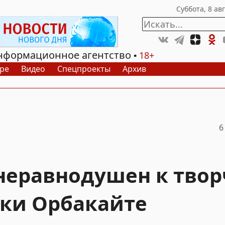
нформационное агентство
18+
ре
Видео
Спецпроекты
Архив
6
 неравнодушен к твор
ки Орбакайте