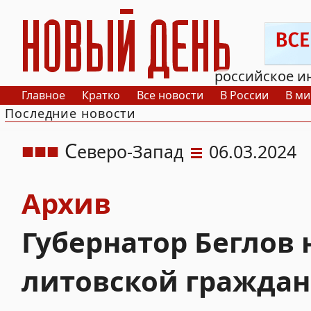
РИА Новый День
российское и
Главное
Кратко
Все новости
В России
В ми
Последние новости
С
еверо-Запад
06.03.2024
Архив
Губернатор Беглов
литовской граждан