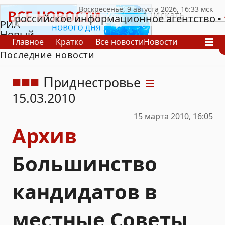
российское информационное агентство
РИА
Новый
Главное
Кратко
Все новости
Новости
День
Последние новости
В России
В мире
Видео
Спецпроекты
Проекты
Архив
П
риднестровье
15.03.2010
15 марта 2010, 16:05
Архив
Большинство
кандидатов в
местные Советы