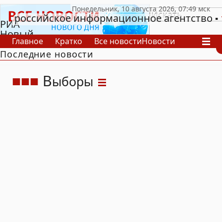
российское информационное агентство
РИА
Новый
Главное
Кратко
Все новости
Новости
День
Последние новости
В России
В мире
Видео
Спецпроекты
Проекты
Архив
В
ыборы