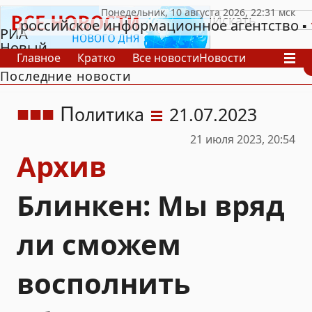
российское информационное агентство
РИА
Новый
Главное
Кратко
Все новости
Новости
День
Последние новости
В России
В мире
Видео
Спецпроекты
Проекты
Архив
П
олитика
21.07.2023
21 июля 2023, 20:54
Архив
Блинкен: Мы вряд
ли сможем
восполнить