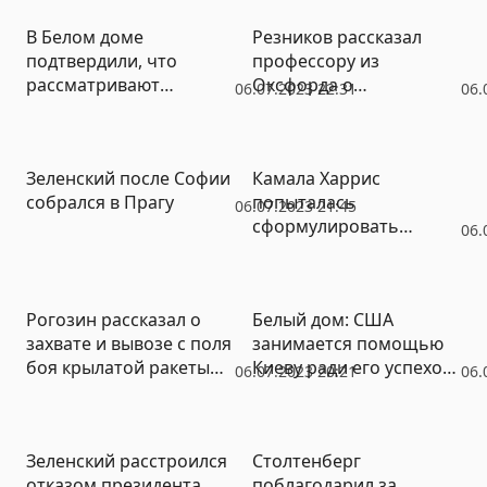
В Белом доме
Резников рассказал
подтвердили, что
профессору из
рассматривают
Оксфорда о
06.07.2023 22:31
06.
возможность передачи
потребностях Киева в
Киеву кассетных
истребителях F-16 и
боеприпасов
средствах ПВО
Зеленский после Софии
Камала Харрис
собрался в Прагу
попыталась
06.07.2023 21:45
сформулировать
06.
понятие «культура»
Рогозин рассказал о
Белый дом: США
захвате и вывозе с поля
занимается помощью
боя крылатой ракеты
Киеву ради его успехов
06.07.2023 20:21
06.
Storm Shadow
на поле боя, а не
переговорами с
Москвой
Зеленский расстроился
Столтенберг
отказом президента
поблагодарил за