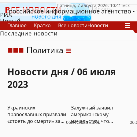
российское информационное агентство
РИА
Новый
Главное
Кратко
Все новости
Новости
День
Последние новости
В России
В мире
Видео
Спецпроекты
Проекты
Архив
П
олитика
Новости дня / 06 июля
2023
Украинских
Залужный заявил
православных призвали
американскому
«стоять до смерти» за
начальству, что
06.07.2023 23:16
06.
Киево-Печерскую лавру
контрнаступ идет по
плану