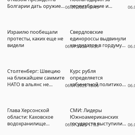
Болгарии дать оружие
переизбрание и
06.07.2023 19:43
06.
Украине
пообещал усилить
помощь Киеву
Израилю пообещали
Свердловские
протесты, каких еще не
единороссы выдвинули
видели
кандидатов в гордуму
06.07.2023 18:26
06.
Екатеринбурга
Столтенберг: Швецию
Курс рубля
на ближайшем саммите
определяется
НАТО в альянс не
кабинетной политикой
06.07.2023 18:06
06.
примут
– глава Ассоциации
российских банков
Глава Херсонской
СМИ: Лидеры
области: Каховское
Южноамериканских
водохранилище
государств выступили
06.07.2023 17:52
06.
больше не существует
против присутствия