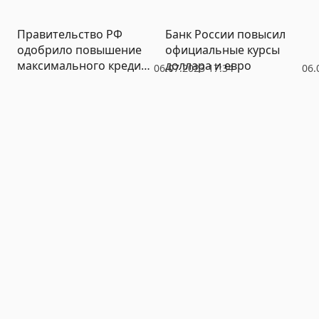
Зеленского на
совместном с ЕС
Правительство РФ
Банк России повысил
саммите
одобрило повышение
официальные курсы
максимального кредита
доллара и евро
06.07.2023 17:34
06.
по «сельской ипотеке»