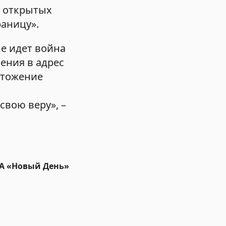
 в открытых
аницу».
не идет война
ения в адрес
чтожение
свою веру», –
ИА «Новый День»