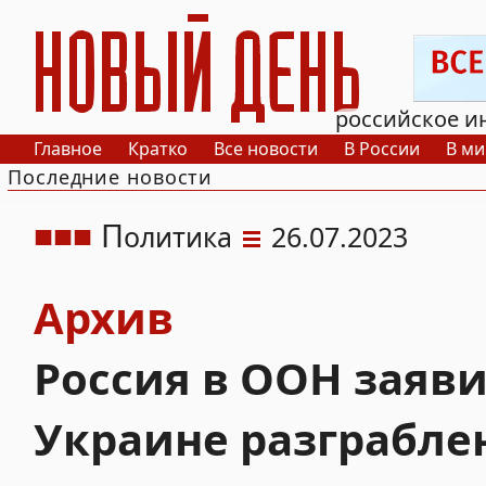
РИА Новый День
российское и
Главное
Кратко
Все новости
В России
В ми
Последние новости
П
олитика
26.07.2023
Архив
Россия в ООН заяв
Украине разграбле