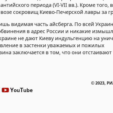
нтийского периода (VI-VII вв.). Кроме того,
возе сокровищ Киево-Печерской лавры за гр
лишь видимая часть айсберга. По всей Украи
обвинения в адрес России и никакие измышл
краине не дают Киеву индульгенцию на уни
авление в застенки уважаемых и пожилых
ина заключается в том, что они отстаивают 
© 2023, Р
Y
T
ou
ube