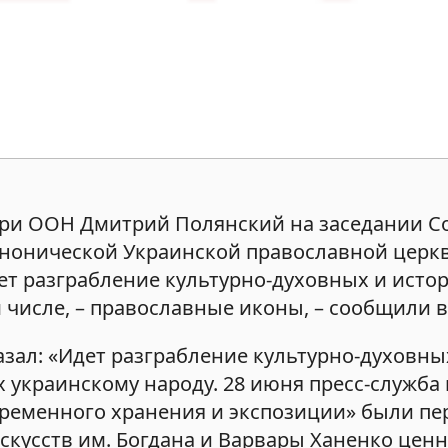
 при ООН Дмитрий Полянский на заседании С
нонической Украинской православной церкв
идет разграбление культурно-духовных и исто
м числе, – православные иконы, – сообщили 
азал: «Идет разграбление культурно-духовны
 украинскому народу. 28 июня пресс-служба
«временного хранения и экспозиции» были п
кусств им. Богдана и Варвары Ханенко цен