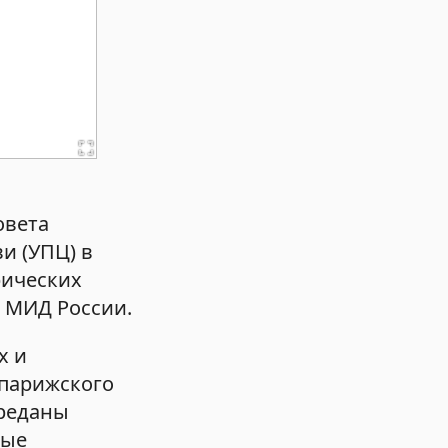
овета
и (УПЦ) в
рических
в МИД России.
х и
 парижского
ереданы
ные