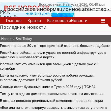
российское информационное агентство
РИА
Новый
Главное
Кратко
Все новости
Новости
День
Последние новости
В России
В мире
Видео
Спецпроекты
Проекты
Архив