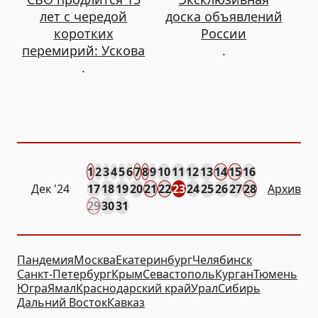
лет с чередой
доска объявлений
коротких
России
перемирий: Ускова
.
.
1
2
3
4
5
6
7
8
9
10
11
12
13
14
15
16
Дек
'24
17
18
19
20
21
22
23
24
25
26
27
28
Архив
29
30
31
Пандемия
Москва
Екатеринбург
Челябинск
Санкт-Петербург
Крым
Севастополь
Курган
Тюмень
Югра
Ямал
Краснодарский край
Урал
Сибирь
Дальний Восток
Кавказ