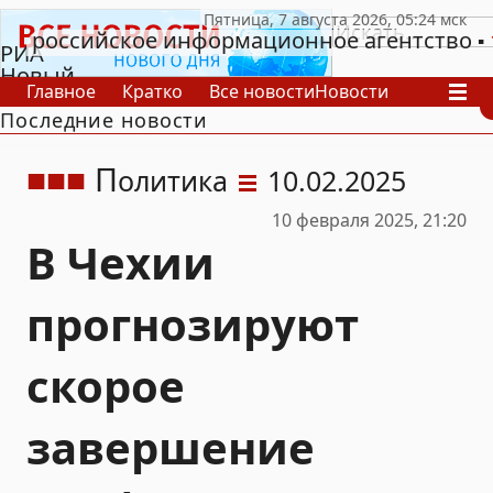
российское информационное агентство
РИА
Новый
Главное
Кратко
Все новости
Новости
День
Последние новости
В России
В мире
Видео
Спецпроекты
Проекты
Архив
П
олитика
10.02.2025
10 февраля 2025, 21:20
В Чехии
прогнозируют
скорое
завершение