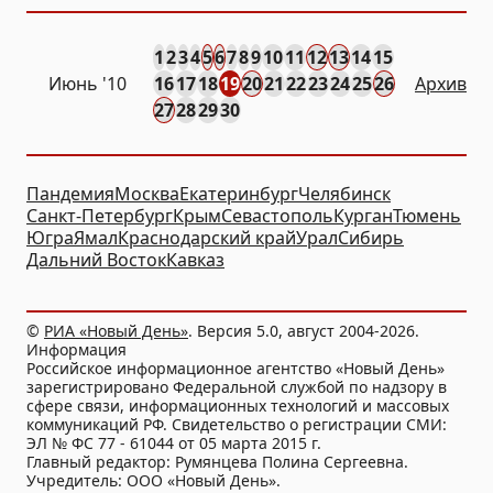
1
2
3
4
5
6
7
8
9
10
11
12
13
14
15
Июнь '10
16
17
18
19
20
21
22
23
24
25
26
Архив
27
28
29
30
Пандемия
Москва
Екатеринбург
Челябинск
Санкт-Петербург
Крым
Севастополь
Курган
Тюмень
Югра
Ямал
Краснодарский край
Урал
Сибирь
Дальний Восток
Кавказ
©
РИА «Новый День»
. Версия 5.0, август 2004-2026.
Информация
Российское информационное агентство «Новый День»
зарегистрировано Федеральной службой по надзору в
сфере связи, информационных технологий и массовых
коммуникаций РФ. Свидетельство о регистрации СМИ:
ЭЛ № ФС 77 - 61044 от 05 марта 2015 г.
Главный редактор: Румянцева Полина Сергеевна.
Учредитель: ООО «Новый День».