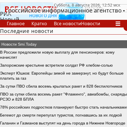
российское информационное агентство
РИА
Новый
Главное
Кратко
Все новости
Новости
День
Последние новости
В России
В мире
Видео
Спецпроекты
Проекты
Архив