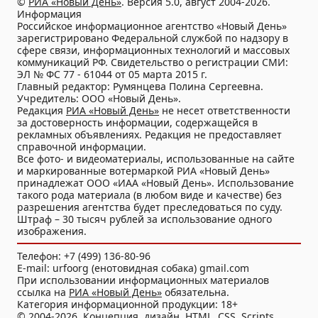
©
РИА «Новый День»
. Версия 5.0, август 2004-2026.
Информация
Российское информационное агентство «Новый День»
зарегистрировано Федеральной службой по надзору в
сфере связи, информационных технологий и массовых
коммуникаций РФ. Свидетельство о регистрации СМИ:
ЭЛ № ФС 77 - 61044 от 05 марта 2015 г.
Главный редактор: Румянцева Полина Сергеевна.
Учредитель: ООО «Новый День».
Редакция
РИА «Новый День»
не несет ответственности
за достоверность информации, содержащейся в
рекламных объявлениях. Редакция не предоставляет
справочной информации.
Все фото- и видеоматериалы, использованные на сайте
и маркированные вотермаркой РИА «Новый День»
принадлежат ООО «ИАА «Новый День». Использование
такого рода материала (в любом виде и качестве) без
разрешения агентства будет преследоваться по суду.
Штраф – 30 тысяч рублей за использование одного
изображения.
Телефон: +7 (499) 136-80-96
E-mail: urfoorg (енотовидная собака) gmail.com
При использовании информационных материалов
ссылка на
РИА «Новый День»
обязательна.
Категория информационной продукции: 18+
© 2004-2026. Концепция, дизайн, HTML, CSS, Scripts