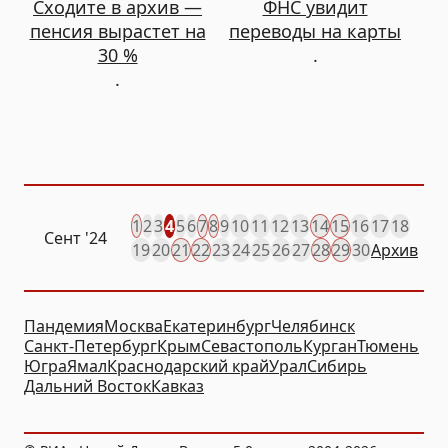
Сходите в архив —
ФНС увидит
пенсия вырастет на
переводы на карты
30 %
.
.
1
2
3
4
5
6
7
8
9
10
11
12
13
14
15
16
17
18
Сент
'24
19
20
21
22
23
24
25
26
27
28
29
30
Архив
Пандемия
Москва
Екатеринбург
Челябинск
Санкт-Петербург
Крым
Севастополь
Курган
Тюмень
Югра
Ямал
Краснодарский край
Урал
Сибирь
Дальний Восток
Кавказ