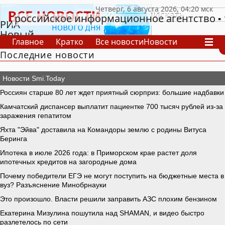
российское информационное агентство
РИА
Новый
Главное
Кратко
Все новости
Новости
День
Последние новости
В России
В мире
Видео
Спецпроекты
Проекты
Архив