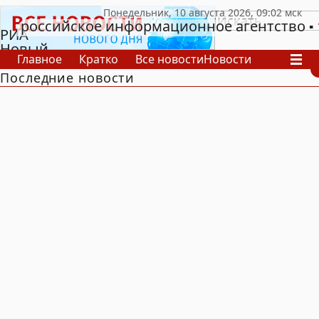
российское информационное агентство
РИА
Новый
Главное
Кратко
Все новости
Новости
День
Последние новости
В России
В мире
Видео
Спецпроекты
Проекты
Архив