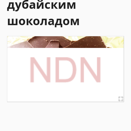
дубайским
шоколадом