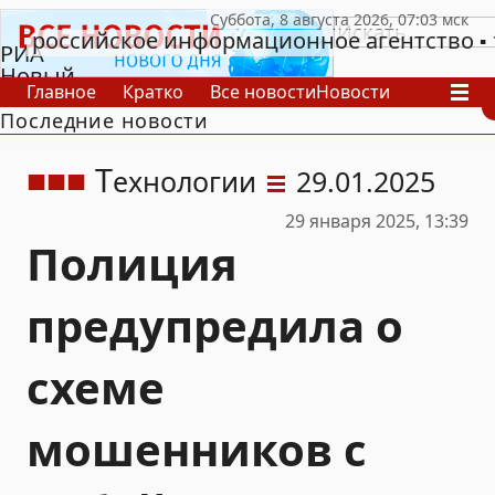
российское информационное агентство
РИА
Новый
Главное
Кратко
Все новости
Новости
День
Последние новости
В России
В мире
Видео
Спецпроекты
Проекты
Архив
Т
ехнологии
29.01.2025
29 января 2025, 13:39
Полиция
предупредила о
схеме
мошенников с