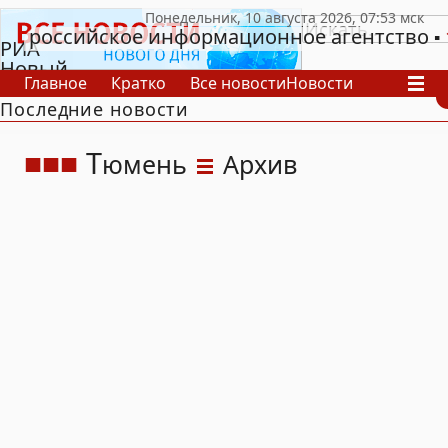
российское информационное агентство
РИА
Новый
Главное
Кратко
Все новости
Новости
День
Последние новости
В России
В мире
Видео
Спецпроекты
Проекты
Архив
Т
юмень
Архив